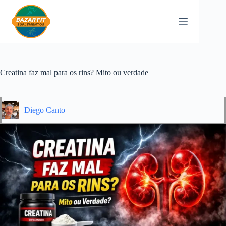
Pular
para
o
conteúdo
Creatina faz mal para os rins? Mito ou verdade
Diego Canto