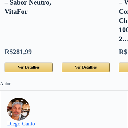
– Sabor Neutro,
– 
VitaFor
Co
Ch
10
2
R$281,99
R$
Ver Detalhes
Ver Detalhes
Autor
Diego Canto