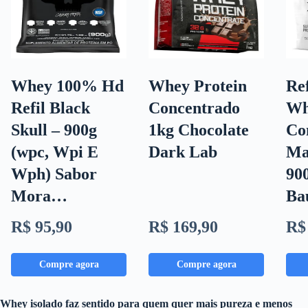
Whey 100% Hd
Whey Protein
Re
Refil Black
Concentrado
Wh
Skull – 900g
1kg Chocolate
Co
(wpc, Wpi E
Dark Lab
Ma
Wph) Sabor
90
Mora…
Ba
R$ 95,90
R$ 169,90
R$
Compre agora
Compre agora
Whey isolado faz sentido para quem quer mais pureza e menos