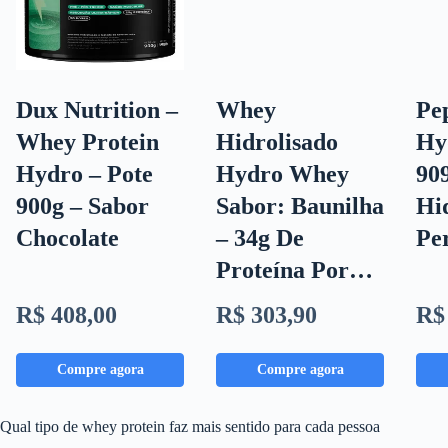
Dux Nutrition –
Whey
Pe
Whey Protein
Hidrolisado
Hy
Hydro – Pote
Hydro Whey
90
900g – Sabor
Sabor: Baunilha
Hi
Chocolate
– 34g De
Pe
Proteína Por…
R$ 408,00
R$ 303,90
R$
Compre agora
Compre agora
Qual tipo de whey protein faz mais sentido para cada pessoa