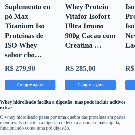
Suplemento en
Whey Protein
Iso
pó Max
Vitafor Isofort
Pr
Titanium Iso
Ultra Imuno
Iso
Proteínas de
900g Cacau com
Ne
ISO Whey
Creatina …
La
sabor cho…
R$ 279,90
R$ 285,00
R$
Compre agora
Compre agora
Whey hidrolisado facilita a digestão, mas pode incluir aditivos
extras
O whey hidrolisado passa por uma quebra das proteínas em partes
menores. Isso facilita a digestão e deixa a absorção mais rápida,
funcionando como uma pré digestão.